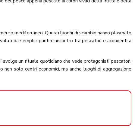
nso del pesce appena pescato ai colori vivaci della frutta e della
l commercio mediterraneo. Questi luoghi di scambio hanno plasmato
oluti da semplici punti di incontro tra pescatori e acquirenti a
 si svolge un rituale quotidiano che vede protagonisti pescatori,
po non solo centri economici, ma anche luoghi di aggregazione