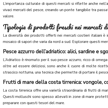
L’importanza culturale di questi mercati si riflette anche nell’
vivaci mercati del pesce, creando un ponte tangibile tra pass
valore.
Tipologie di prodotti freschi nei mercati d
La diversità dei prodotti offerti nei mercati costieri italiani 
mosaico di sapori che varia da nord a sud. Esplorare questi merca
Pesce azzurro dell’adriatico: alici, sardine e sg
L’Adriatico è rinomato per il suo pesce azzurro, ricco di omega-3
oltre ad essere deliziosi, sono anche il cuore di molte ricett
strascico notturna, una tecnica che permette di portare il pesc
Frutti di mare della costa tirrenica: vongole, c
La costa tirrenica offre una varietà straordinaria di frutti di 
Questi molluschi sono spesso allevati in zone di mare protette
preparare con questi tesori del mare.