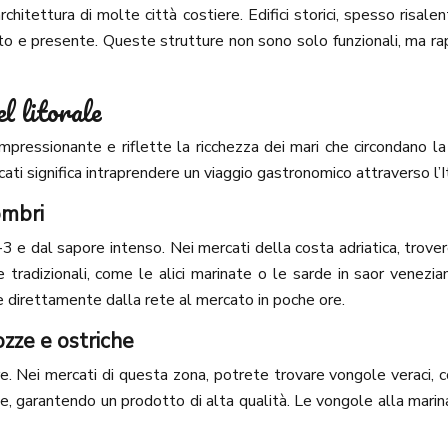
architettura di molte città costiere. Edifici storici, spesso risa
ato e presente. Queste strutture non sono solo funzionali, ma ra
el litorale
è impressionante e riflette la ricchezza dei mari che circondano 
ti significa intraprendere un viaggio gastronomico attraverso l’Ita
ombri
 e dal sapore intenso. Nei mercati della costa adriatica, troveret
e tradizionali, come le alici marinate o le sarde in saor venezi
e direttamente dalla rete al mercato in poche ore.
ozze e ostriche
mare. Nei mercati di questa zona, potrete trovare vongole veraci,
, garantendo un prodotto di alta qualità. Le vongole alla marina