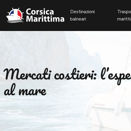
Destinazioni
Traspo
balneari
maritt
Mercati costieri: l’espe
al mare