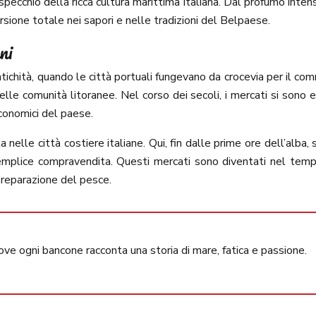
 e specchio della ricca cultura marittima italiana. Dal profumo inte
ersione totale nei sapori e nelle tradizioni del Belpaese.
ni
ll’antichità, quando le città portuali fungevano da crocevia per i
lle comunità litoranee. Nel corso dei secoli, i mercati si sono ev
economici del paese.
elle città costiere italiane. Qui, fin dalle prime ore dell’alba,
 semplice compravendita. Questi mercati sono diventati nel tem
preparazione del pesce.
, dove ogni bancone racconta una storia di mare, fatica e passione.