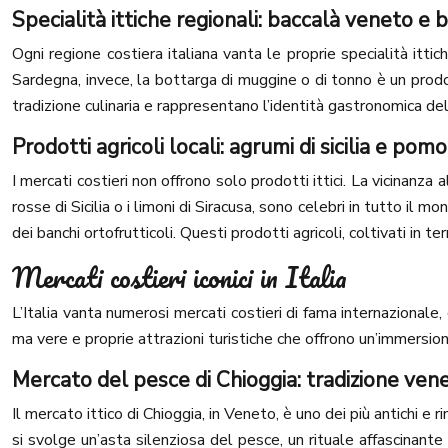
Specialità ittiche regionali: baccalà veneto e 
Ogni regione costiera italiana vanta le proprie specialità ittic
Sardegna, invece, la bottarga di muggine o di tonno è un prodott
tradizione culinaria e rappresentano l’identità gastronomica del
Prodotti agricoli locali: agrumi di sicilia e po
I mercati costieri non offrono solo prodotti ittici. La vicinanza
rosse di Sicilia o i limoni di Siracusa, sono celebri in tutto il
dei banchi ortofrutticoli. Questi prodotti agricoli, coltivati in t
Mercati costieri iconici in Italia
L’Italia vanta numerosi mercati costieri di fama internazionale
ma vere e proprie attrazioni turistiche che offrono un’immersion
Mercato del pesce di Chioggia: tradizione ven
Il mercato ittico di Chioggia, in Veneto, è uno dei più antichi e 
si svolge un’asta silenziosa del pesce, un rituale affascinante 