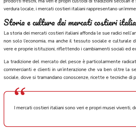
prodotti freschi, ma veri e propri custodi di tradizioni secolari
verdura locale, i mercati costieri italiani rappresentano un’imm
Storia e cultura dei mercati costieri italia
La storia dei mercati costieri italiani affonda le sue radici ne
non solo l’economia, ma anche il tessuto sociale e culturale de
vere e proprie istituzioni, riflettendo i cambiamenti sociali ed 
La tradizione del mercato del pesce è particolarmente radicata n
commercianti e clienti in un’interazione che va ben oltre la
sociale, dove si tramandano conoscenze, ricette e tecniche di 
I mercati costieri italiani sono veri e propri musei viventi