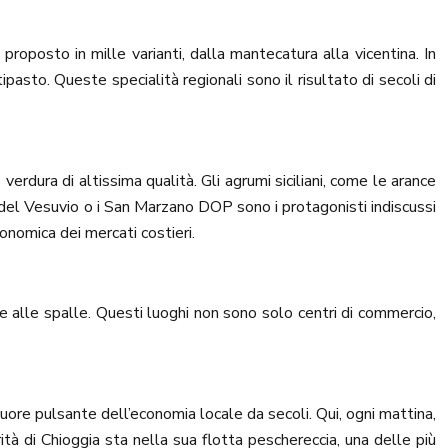
 proposto in mille varianti, dalla mantecatura alla vicentina. In
pasto. Queste specialità regionali sono il risultato di secoli di
verdura di altissima qualità. Gli agrumi siciliani, come le arance
olo del Vesuvio o i San Marzano DOP sono i protagonisti indiscussi
tronomica dei mercati costieri.
re alle spalle. Questi luoghi non sono solo centri di commercio,
l cuore pulsante dell’economia locale da secoli. Qui, ogni mattina,
rità di Chioggia sta nella sua flotta peschereccia, una delle più