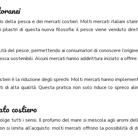
toranei
 della pesca e dei mercati costieri. Molti mercati italiani stan
pilastri di questa nuova filosofia: il pesce viene venduto dire
ilità del pesce, permettendo ai consumatori di conoscere l’orig
sca sostenibili. Alcuni mercati hanno addirittura iniziato a offr
stieri è la riduzione degli sprechi. Molti mercati hanno impleme
i di alta qualità. Questa pratica non solo riduce lo spreco a
ato costiero
olge tutti i sensi. Il profumo del mare si mescola agli aromi dell
 si limita all’acquisto: molti mercati offrono la possibilità di 