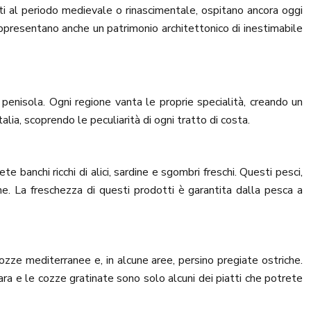
lenti al periodo medievale o rinascimentale, ospitano ancora oggi
ppresentano anche un patrimonio architettonico di inestimabile
la penisola. Ogni regione vanta le proprie specialità, creando un
lia, scoprendo le peculiarità di ogni tratto di costa.
e banchi ricchi di alici, sardine e sgombri freschi. Questi pesci,
ane. La freschezza di questi prodotti è garantita dalla pesca a
 cozze mediterranee e, in alcune aree, persino pregiate ostriche.
ra e le cozze gratinate sono solo alcuni dei piatti che potrete