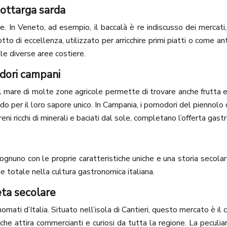
bottarga sarda
he. In Veneto, ad esempio, il baccalà è re indiscusso dei mercati,
o di eccellenza, utilizzato per arricchire primi piatti o come anti
le diverse aree costiere.
modori campani
 al mare di molte zone agricole permette di trovare anche frutta e 
 mondo per il loro sapore unico. In Campania, i pomodori del pienn
erreni ricchi di minerali e baciati dal sole, completano l’offerta gas
, ognuno con le proprie caratteristiche uniche e una storia secola
e totale nella cultura gastronomica italiana.
eta secolare
rinomati d’Italia. Situato nell’isola di Cantieri, questo mercato è i
che attira commercianti e curiosi da tutta la regione. La peculia