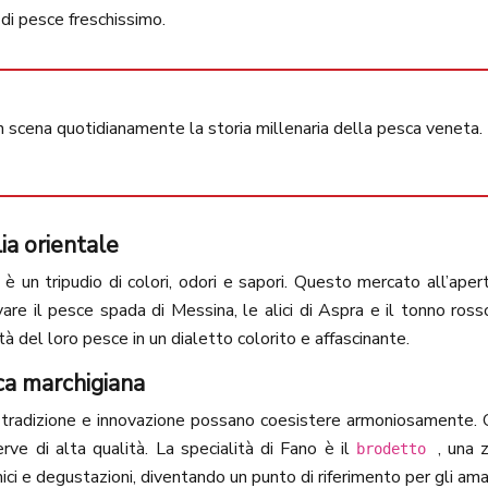
di pesce freschissimo.
n scena quotidianamente la storia millenaria della pesca veneta.
ia orientale
, è un tripudio di colori, odori e sapori. Questo mercato all’aper
are il pesce spada di Messina, le alici di Aspra e il tonno ros
ità del loro pesce in un dialetto colorito e affascinante.
ca marchigiana
e tradizione e innovazione possano coesistere armoniosamente. Q
erve di alta qualità. La specialità di Fano è il
, una 
brodetto
i e degustazioni, diventando un punto di riferimento per gli aman