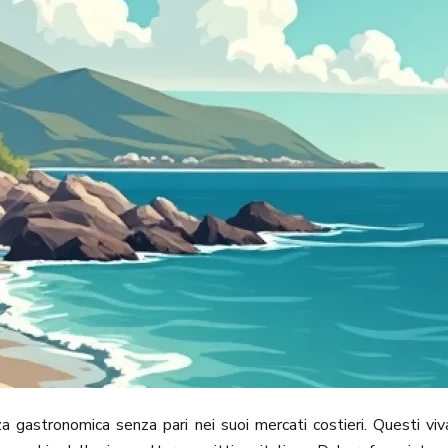
enza gastronomica senza pari nei suoi mercati costieri. Questi v