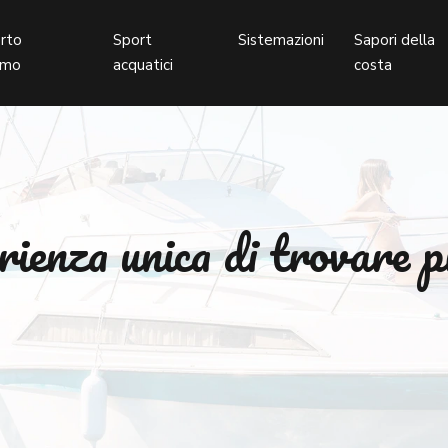
rto
Sport
Sistemazioni
Sapori della
imo
acquatici
costa
rienza unica di trovare pr